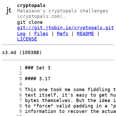
cryptopals
Matasano's cryptopals challenges
(cryptopals.com).
git clone
git://git.jtobin.io/cryptopals.git
Log
|
Files
|
Refs
|
README
|
LICENSE
s3.md (10938B)
      1
      2
      3
      4
      5
      6
      7
      8
      9