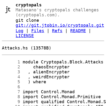
cryptopals
Matasano's cryptopals challenges
(cryptopals.com).
git clone
git://git.jtobin.io/cryptopals.git
Log
|
Files
|
Refs
|
README
|
LICENSE
Attacks.hs (13578B)
      1
      2
      3
      4
      5
      6
      7
      8
      9