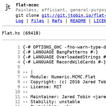
flat-mcmc
Painless, efficient, general-purpo
git clone
git://git.jtobin.io/flat
Log
|
Files
|
Refs
|
README
|
LICE
Flat.hs (6941B)
      1
      2
      3
      4
      5
      6
      7
      8
      9
     10
     11
     12