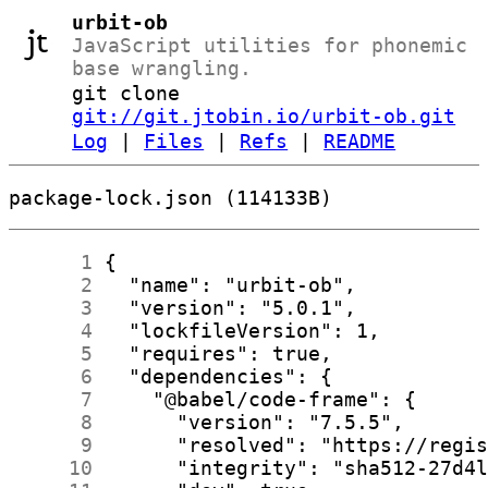
urbit-ob
JavaScript utilities for phonemic
base wrangling.
git clone
git://git.jtobin.io/urbit-ob.git
Log
|
Files
|
Refs
|
README
package-lock.json (114133B)
      1
      2
      3
      4
      5
      6
      7
      8
      9
     10