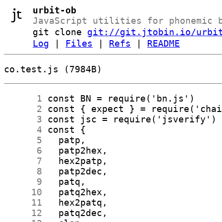
urbit-ob
JavaScript utilities for phonemic 
git clone
git://git.jtobin.io/urbi
Log
|
Files
|
Refs
|
README
co.test.js (7984B)
      1
      2
      3
      4
      5
      6
      7
      8
      9
     10
     11
     12