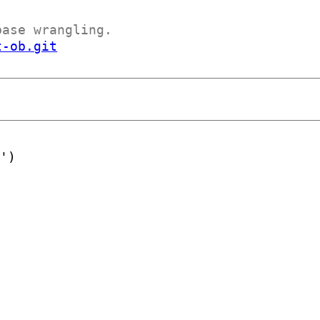
base wrangling.
t-ob.git