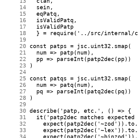
     13
     14
     15
     16
     17
     18
     19
     20
     21
     22
     23
     24
     25
     26
     27
     28
     29
     30
     31
     32
     33
     34