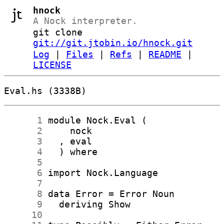
hnock
A Nock interpreter.
git clone
git://git.jtobin.io/hnock.git
Log
|
Files
|
Refs
|
README
|
LICENSE
Eval.hs (3338B)
      1
      2
      3
      4
      5
      6
      7
      8
      9
     10