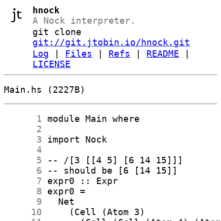
hnock
A Nock interpreter.
git clone
git://git.jtobin.io/hnock.git
Log
|
Files
|
Refs
|
README
|
LICENSE
Main.hs (2227B)
      1
      2
      3
      4
      5
      6
      7
      8
      9
     10