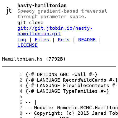
hasty-hamiltonian
Speedy gradient-based traversal
through parameter space.
git clone
git://git.jtobin.io/hasty-
hamiltonian.git
Log
|
Files
|
Refs
|
README
|
LICENSE
Hamiltonian.hs (7792B)
      1
      2
      3
      4
      5
      6
      7
      8