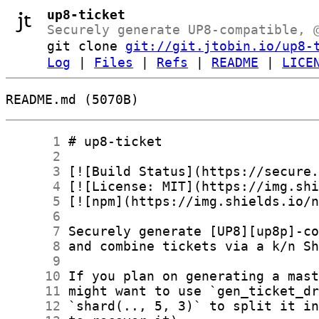
up8-ticket
Securely generate UP8-compatible, 
git clone
git://git.jtobin.io/up8-
Log
|
Files
|
Refs
|
README
|
LICE
README.md (5070B)
      1
      2
      3
      4
      5
      6
      7
      8
      9
     10
     11
     12