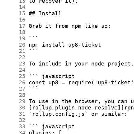
     13
     14
     15
     16
     17
     18
     19
     20
     21
     22
     23
     24
     25
     26
     27
     28
     29
     30
     31
     32
     33
     34