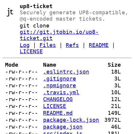
up8-ticket
Securely generate UP8-compatible,
@q-encoded master tickets.
git clone
git://git.jtobin.io/up8-
ticket.git
Log
|
Files
|
Refs
|
README
|
LICENSE
Mode
Name
Size
-rw-r--r--
.eslintrc.json
18L
-rw-r--r--
.gitignore
3L
-rw-r--r--
.npmignore
3L
-rw-r--r--
.travis.yml
10L
-rw-r--r--
CHANGELOG
12L
-rw-r--r--
LICENSE
21L
-rw-r--r--
README.md
149L
-rw-r--r--
package-lock.json
3972L
-rw-r--r--
package.json
46L
-rw-r--r--
src/index.js
181L