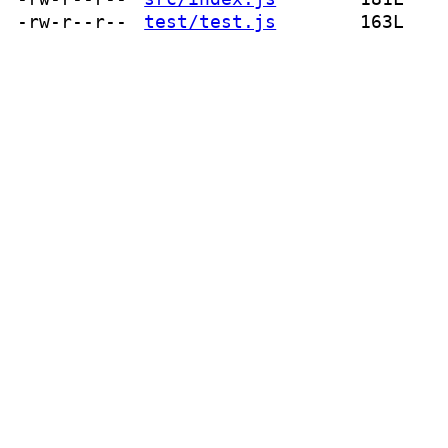
-rw-r--r--
test/test.js
163L