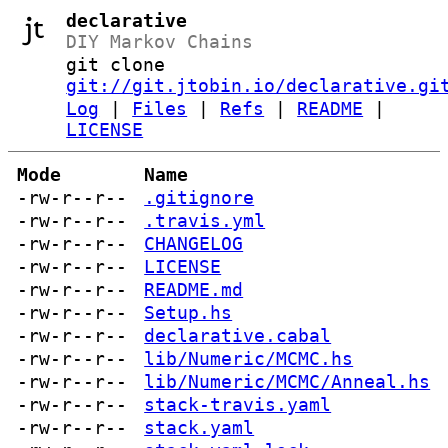
declarative
DIY Markov Chains
git clone
git://git.jtobin.io/declarative.gi
Log
|
Files
|
Refs
|
README
|
LICENSE
Mode
Name
-rw-r--r--
.gitignore
-rw-r--r--
.travis.yml
-rw-r--r--
CHANGELOG
-rw-r--r--
LICENSE
-rw-r--r--
README.md
-rw-r--r--
Setup.hs
-rw-r--r--
declarative.cabal
-rw-r--r--
lib/Numeric/MCMC.hs
-rw-r--r--
lib/Numeric/MCMC/Anneal.hs
-rw-r--r--
stack-travis.yaml
-rw-r--r--
stack.yaml