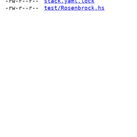
-rw-r--r--
stack.yaml.lock
-rw-r--r--
test/Rosenbrock.hs