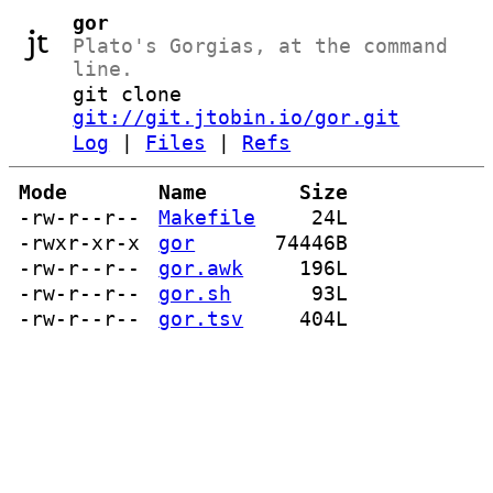
gor
Plato's Gorgias, at the command
line.
git clone
git://git.jtobin.io/gor.git
Log
|
Files
|
Refs
Mode
Name
Size
-rw-r--r--
Makefile
24L
-rwxr-xr-x
gor
74446B
-rw-r--r--
gor.awk
196L
-rw-r--r--
gor.sh
93L
-rw-r--r--
gor.tsv
404L