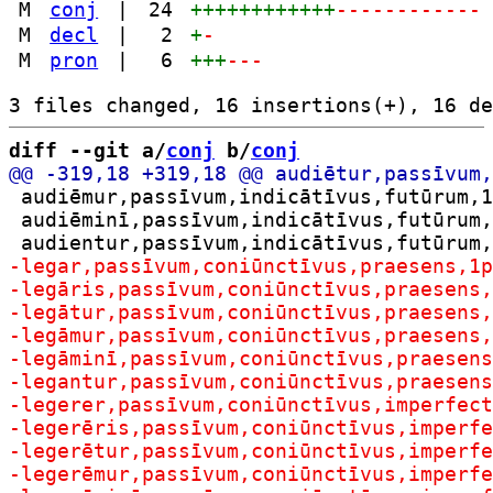
M
conj
|
24
++++++++++++
------------
M
decl
|
2
+
-
M
pron
|
6
+++
---
diff --git a/
conj
 b/
conj
 audiēmur,passīvum,indicātīvus,futūrum,1
 audiēminī,passīvum,indicātīvus,futūrum,