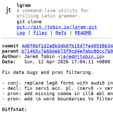
lgram
A command-line utility for
drilling Latin grammar.
git clone
git://git.jtobin.io/lgram.git
Log
|
Files
|
Refs
|
README
commit
4d8f0bf1d2a8b3db0fb15d7fa40538b34
parent
b71465c7e66deb73f9cd4efabc80cc7b9
Author:
 Jared Tobin <
jared@jtobin.io
Date:
   Sun, 12 Apr 2026 17:04:11 +0800

Fix data bugs and pron filtering.

- conj: replace legō forms with audiō in
- decl: fix servī acc. pl. (servō -> ser
- pron: add missing comma in illā abl en
- pron: add \b word boundaries to filter
Diffstat: