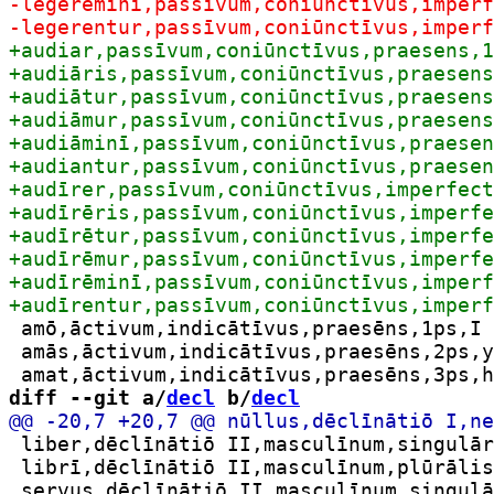
 amō,āctivum,indicātīvus,praesēns,1ps,I 
 amās,āctivum,indicātīvus,praesēns,2ps,y
diff --git a/
decl
 b/
decl
 liber,dēclīnātiō II,masculīnum,singulār
 librī,dēclīnātiō II,masculīnum,plūrālis