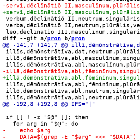
 verbum,dēclīnātiō II,neutrum,singulāris
 verba,dēclīnātiō II,neutrum,plūrālis,ve
diff --git a/
pron
 b/
pron
 illīs,dēmōnstrātīva,dat,neutrum,plūrāli
 illō,dēmōnstrātīva,abl,masculīnum,singu
 illīs,dēmōnstrātīva,abl,fēminīnum,plūrā
 illō,dēmōnstrātīva,abl,neutrum,singulār
 if [[ ! -z "$@" ]]; then
